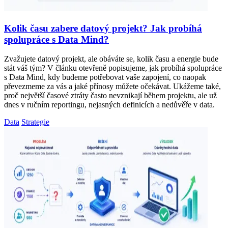
Kolik času zabere datový projekt? Jak probíhá
spolupráce s Data Mind?
Zvažujete datový projekt, ale obáváte se, kolik času a energie bude
stát váš tým? V článku otevřeně popisujeme, jak probíhá spolupráce
s Data Mind, kdy budeme potřebovat vaše zapojení, co naopak
převezmeme za vás a jaké přínosy můžete očekávat. Ukážeme také,
proč největší časové ztráty často nevznikají během projektu, ale už
dnes v ručním reportingu, nejasných definicích a nedůvěře v data.
Data
Strategie