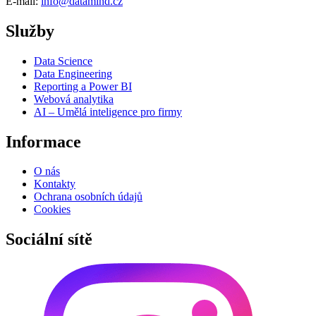
E-mail:
info@datamind.cz
Služby
Data Science
Data Engineering
Reporting a Power BI
Webová analytika
AI – Umělá inteligence pro firmy
Informace
O nás
Kontakty
Ochrana osobních údajů
Cookies
Sociální sítě