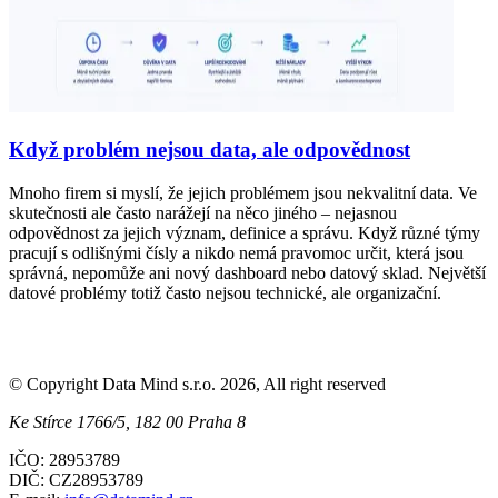
Když problém nejsou data, ale odpovědnost
Mnoho firem si myslí, že jejich problémem jsou nekvalitní data. Ve
skutečnosti ale často narážejí na něco jiného – nejasnou
odpovědnost za jejich význam, definice a správu. Když různé týmy
pracují s odlišnými čísly a nikdo nemá pravomoc určit, která jsou
správná, nepomůže ani nový dashboard nebo datový sklad. Největší
datové problémy totiž často nejsou technické, ale organizační.
© Copyright Data Mind s.r.o. 2026, All right reserved
Ke Stírce 1766/5, 182 00 Praha 8
IČO: 28953789
DIČ: CZ28953789