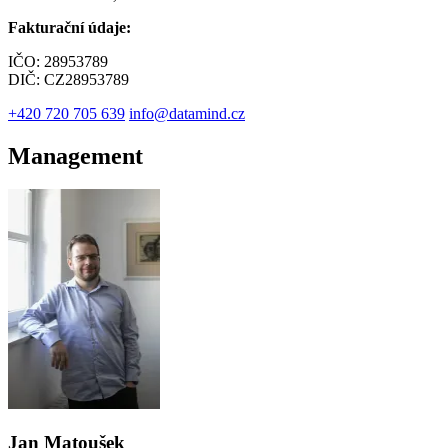
Fakturační údaje:
IČO: 28953789
DIČ: CZ28953789
+420 720 705 639
info@datamind.cz
Management
Jan Matoušek