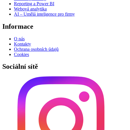
Reporting a Power BI
Webová analytika
AI – Umělá inteligence pro firmy
Informace
O nás
Kontakty
Ochrana osobních údajů
Cookies
Sociální sítě