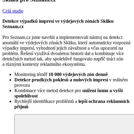
Celá studie
Detekce výpadků impresí ve výdejových zónách Skliku
Seznam.cz
Pro Seznam.cz jsme navrhli a implementovali nástroj na detekci
anomálií ve výdejových zónách Skliku, který automaticky rozpozná
výpadky impresí, vyhodnotí jejich závažnost a včas upozorní na
problém. Řešení využívá dvouletou historii dat a kombinuje více
detekčních metod tak, aby spolehlivě fungovalo napříč tisíci zón
a různými kontexty reklamního ekosystému.
Monitoring téměř
10 000 výdejových zón denně
Detekce prudkých poklesů a nulových impresí
v reálném
provozu
Kombinace více metod detekce pro
snížení šumu a vyšší
spolehlivost
Rychlejší identifikace problémů a
lepší ochrana reklamních
příjmů