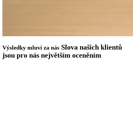
Slova našich klientů
Výsledky mluví za nás
jsou pro nás největším oceněním
„Data Mind n
ám dělá průvodce po datech
a kompletní datov
é
práce jako partner již 4 roky.“
Bobcat Doosan - Igor Dusczek
Sales Leads & CRM Manager
„Data Mind je sou
částí našeho týmu. Přináší
zkušenosti z oblasti práce se zákaznickými daty,
jejich zpracováním a využitím v praxi.“
Philip Morris - Jan Černý