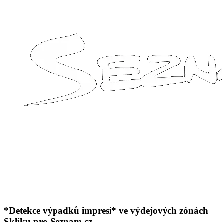
*Detekce výpadků impresí* ve výdejových zónách
Skliku pro Seznam.cz