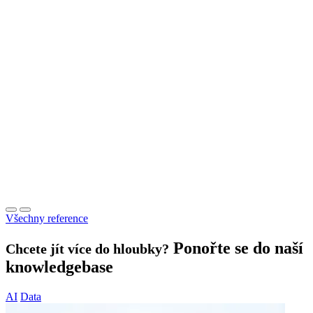
Manager Consumer Intelligence
„Data Mind pro nás udělal pomocí umělé
inteligence a rozpoznání jazyka NLP klasifikační
model ke klasifikaci oborů s vysokou přesností.
Řešení se ukázalo jako vysoce efektivní a účinné
řešení pro předvídání specialisty, ke kterému by
mělo být zvíře odesláno, na základě popisu jeho
stavu s celkovou přesností přibližně 80 % a rychlou
odezvou 0,03 sekundy."
PetExpert - Jan Moravec
Spoluzakladatel
Všechny reference
Ponořte se do naší
Chcete jít více do hloubky?
knowledgebase
AI
Data