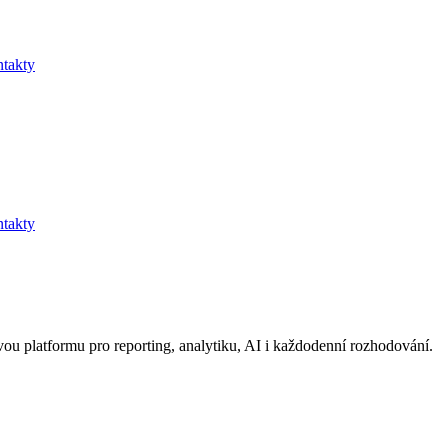
takty
takty
u platformu pro reporting, analytiku, AI i každodenní rozhodování.