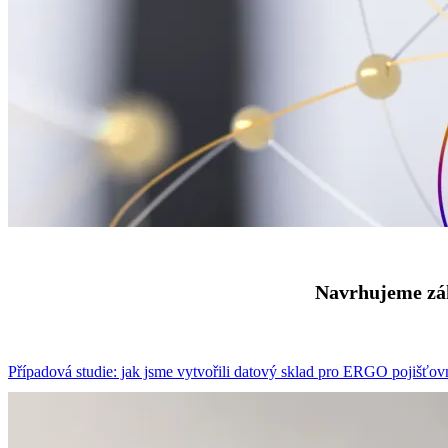
Navrhujeme zák
Případová studie: jak jsme vytvořili datový sklad pro ERGO pojišťov