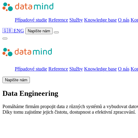
Případové studie
Reference
Služby
Knowledge base
O nás
Kon
🇬🇧 ENG
Napište nám
Případové studie
Reference
Služby
Knowledge base
O nás
Kon
Napište nám
Data Engineering
Pomáháme firmám propojit data z různých systémů a vybudovat datovo
Díky tomu zajistíme jejich čistotu, dostupnost a efektivní zpracování.