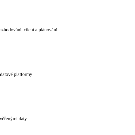
ozhodování, cílení a plánování.
z datové platformy
ověřenými daty