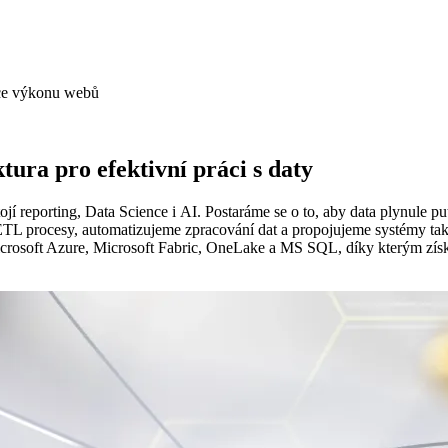
ace výkonu webů
tura pro efektivní práci s daty
tojí reporting, Data Science i AI. Postaráme se o to, aby data plynule
ETL procesy, automatizujeme zpracování dat a propojujeme systémy tak,
osoft Azure, Microsoft Fabric, OneLake a MS SQL, díky kterým získáte