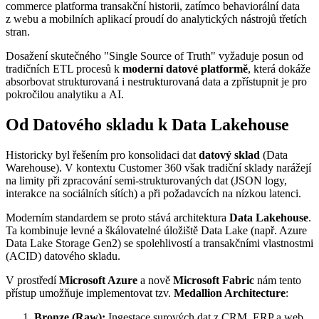
commerce platforma transakční historii, zatímco behaviorální data
z webu a mobilních aplikací proudí do analytických nástrojů třetích
stran.
Dosažení skutečného "Single Source of Truth" vyžaduje posun od
tradičních ETL procesů k
moderní datové platformě
, která dokáže
absorbovat strukturovaná i nestrukturovaná data a zpřístupnit je pro
pokročilou analytiku a AI.
Od Datového skladu k Data Lakehouse
Historicky byl řešením pro konsolidaci dat
datový sklad
(Data
Warehouse). V kontextu Customer 360 však tradiční sklady narážejí
na limity při zpracování semi-strukturovaných dat (JSON logy,
interakce na sociálních sítích) a při požadavcích na nízkou latenci.
Moderním standardem se proto stává architektura
Data Lakehouse
.
Ta kombinuje levné a škálovatelné úložiště Data Lake (např. Azure
Data Lake Storage Gen2) se spolehlivostí a transakčními vlastnostmi
(ACID) datového skladu.
V prostředí
Microsoft Azure
a nově
Microsoft Fabric
nám tento
přístup umožňuje implementovat tzv.
Medallion Architecture
:
Bronze (Raw):
Ingestace surových dat z CRM, ERP a web