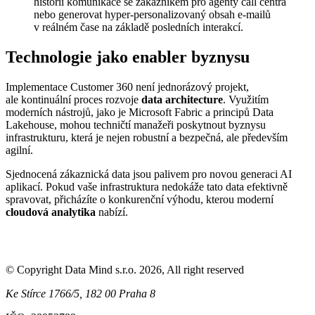
historii komunikace se zákazníkem pro agenty call centra
nebo generovat hyper-personalizovaný obsah e-mailů
v reálném čase na základě posledních interakcí.
Technologie jako enabler byznysu
Implementace Customer 360 není jednorázový projekt,
ale kontinuální proces rozvoje
data architecture
. Využitím
moderních nástrojů, jako je Microsoft Fabric a principů Data
Lakehouse, mohou techničtí manažeři poskytnout byznysu
infrastrukturu, která je nejen robustní a bezpečná, ale především
agilní.
Sjednocená zákaznická data jsou palivem pro novou generaci AI
aplikací. Pokud vaše infrastruktura nedokáže tato data efektivně
spravovat, přicházíte o konkurenční výhodu, kterou moderní
cloudová analytika
nabízí.
© Copyright Data Mind s.r.o. 2026, All right reserved
Ke Stírce 1766/5, 182 00 Praha 8