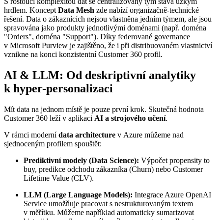
S rostoucí komplexitou dat se centralizovaný tým stává úzkým
hrdlem. Koncept
Data Mesh
zde nabízí organizačně-technické
řešení. Data o zákaznících nejsou vlastněna jedním týmem, ale jsou
spravována jako produkty jednotlivými doménami (např. doména
"Orders", doména "Support"). Díky federované governance
v Microsoft Purview je zajištěno, že i při distribuovaném vlastnictví
vznikne na konci konzistentní Customer 360 profil.
AI & LLM: Od deskriptivní analytiky
k hyper-personalizaci
Mít data na jednom místě je pouze první krok. Skutečná hodnota
Customer 360 leží v aplikaci
AI a strojového učení
.
V rámci moderní
data architecture
v Azure můžeme nad
sjednoceným profilem spouštět:
Prediktivní modely (Data Science):
Výpočet propensity to
buy, predikce odchodu zákazníka (Churn) nebo Customer
Lifetime Value (CLV).
LLM (Large Language Models):
Integrace Azure OpenAI
Service umožňuje pracovat s nestrukturovaným textem
v měřítku. Můžeme například automaticky sumarizovat