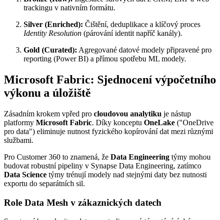
trackingu v nativním formátu.
Silver (Enriched):
Čištění, deduplikace a klíčový proces
Identity Resolution
(párování identit napříč kanály).
Gold (Curated):
Agregované datové modely připravené pro
reporting (Power BI) a přímou spotřebu ML modely.
Microsoft Fabric: Sjednocení výpočetního
výkonu a úložiště
Zásadním krokem vpřed pro
cloudovou analytiku
je nástup
platformy
Microsoft Fabric
. Díky konceptu
OneLake
("OneDrive
pro data") eliminuje nutnost fyzického kopírování dat mezi různými
službami.
Pro Customer 360 to znamená, že
Data Engineering
týmy mohou
budovat robustní pipeliny v Synapse Data Engineering, zatímco
Data Science
týmy trénují modely nad stejnými daty bez nutnosti
exportu do separátních sil.
Role Data Mesh v zákaznických datech