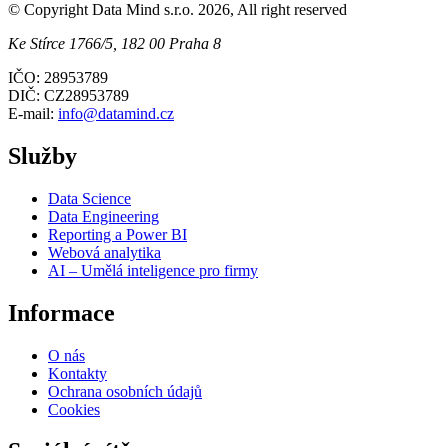
© Copyright Data Mind s.r.o. 2026, All right reserved
Ke Stírce 1766/5, 182 00 Praha 8
IČO: 28953789
DIČ: CZ28953789
E-mail:
info@datamind.cz
Služby
Data Science
Data Engineering
Reporting a Power BI
Webová analytika
AI – Umělá inteligence pro firmy
Informace
O nás
Kontakty
Ochrana osobních údajů
Cookies